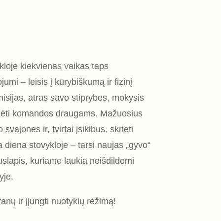
ykloje kiekvienas vaikas taps
jumi – leisis į kūrybiškumą ir fizinį
sijas, atras savo stiprybes, mokysis
 padėti komandos draugams. Mažuosius
vajones ir, tvirtai įsikibus, skrieti
a diena stovykloje – tarsi naujas „gyvo“
slapis, kuriame laukia neišdildomi
yje.
anų ir įjungti nuotykių režimą!