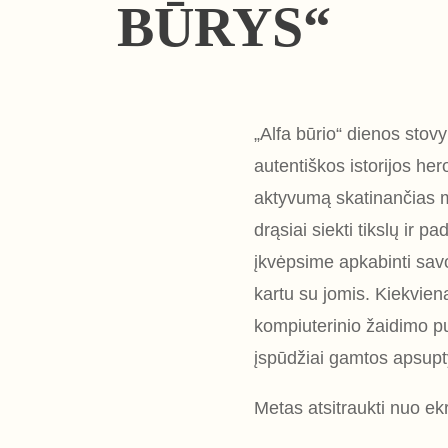
BŪRYS“
„Alfa būrio“ dienos stov
autentiškos istorijos hero
aktyvumą skatinančias mi
drąsiai siekti tikslų ir
įkvėpsime apkabinti savo s
kartu su jomis. Kiekvien
kompiuterinio žaidimo pu
įspūdžiai gamtos apsupt
Metas atsitraukti nuo ekr