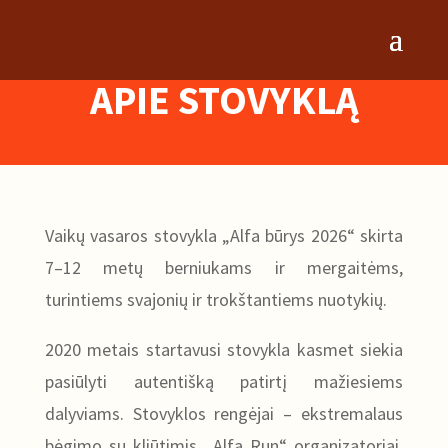
APIE STOVYKLĄ
Vaikų vasaros stovykla „Alfa būrys 2026“ skirta
7–12 metų berniukams ir mergaitėms,
turintiems svajonių ir trokštantiems nuotykių.
2020 metais startavusi stovykla kasmet siekia
pasiūlyti autentišką patirtį mažiesiems
dalyviams. Stovyklos rengėjai – ekstremalaus
bėgimo su kliūtimis „Alfa Run“ organizatoriai.