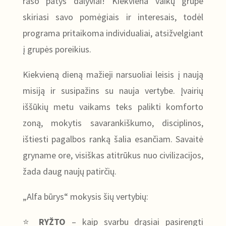
rašo patys dalyviai! Kiekviena vaikų grupė
skiriasi savo pomėgiais ir interesais, todėl
programa pritaikoma individualiai, atsižvelgiant
į grupės poreikius.
Kiekvieną dieną mažieji narsuoliai leisis į naują
misiją ir susipažins su nauja vertybe. Įvairių
iššūkių metu vaikams teks palikti komforto
zoną, mokytis savarankiškumo, disciplinos,
ištiesti pagalbos ranką šalia esančiam. Savaitė
gryname ore, visiškas atitrūkus nuo civilizacijos,
žada daug naujų patirčių.
„Alfa būrys“ mokysis šių vertybių:
⭐
RYŽTO
– kaip svarbu drąsiai pasirengti