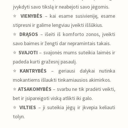
įvykdyti savo tikslą ir neabejoti savo jėgomis.
⭐
VIENYBĖS
– kai esame susivieniję, esame
stipresni ir galime lengviau įveikti iššūkius.
⭐
DRĄSOS
– išeiti iš komforto zonos, įveikti
savo baimes ir žengti dar nepramintais takais.
⭐
SVAJOTI
– svajonės mums suteikia laimės ir
padeda kurti gražesnį pasaulį.
⭐
KANTRYBĖS
– geriausi dalykai nutinka
mokantiems išlaukti tinkamiausios akimirkos.
⭐
ATSAKOMYBĖS
– svarbu ne tik pradėti veikti,
bet ir įsipareigoti viską atlikti iki galo.
⭐
VILTIES
– ji suteikia jėgų ir įkvepia keliauti
tolyn.