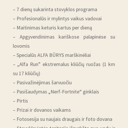
– 7 dienų sukarinta stovyklos programa
– Profesionalūs ir mylintys vaikus vadovai
– Maitinimas keturis kartus per dieną
– Apgyvendinimas kariškose palapinėse su
lovomis
– Specialūs ALFA BŪRYS marškinėliai
– „Alfa Run” ekstremalus kliūčių ruožas (1 km
su 17 kliūčių)
– Pasivažinėjimas šarvuočiu
– Pasišaudymas „Nerf-Fortnite“ ginklais
– Pirtis
– Prizai ir dovanos vaikams
– Fotosesija su naujais draugais ir foto dovana