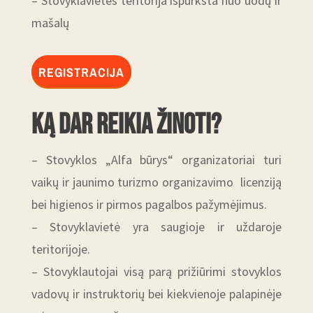
– Stovyklavietės teritorija išpurkšta nuo uodų ir
mašalų
REGISTRACIJA
KĄ DAR REIKIA ŽINOTI?
– Stovyklos „Alfa būrys“ organizatoriai turi
vaikų ir jaunimo turizmo organizavimo licenziją
bei higienos ir pirmos pagalbos pažymėjimus.
– Stovyklavietė yra saugioje ir uždaroje
teritorijoje.
– Stovyklautojai visą parą prižiūrimi stovyklos
vadovų ir instruktorių bei kiekvienoje palapinėje