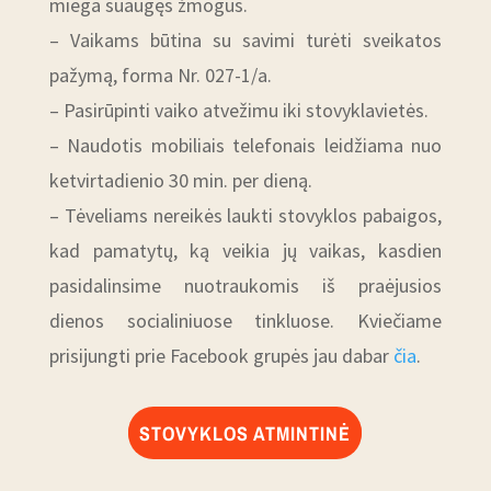
miega suaugęs žmogus.
– Vaikams būtina su savimi turėti sveikatos
pažymą, forma Nr. 027-1/a.
– Pasirūpinti vaiko atvežimu iki stovyklavietės.
– Naudotis mobiliais telefonais leidžiama nuo
ketvirtadienio 30 min. per dieną.
– Tėveliams nereikės laukti stovyklos pabaigos,
kad pamatytų, ką veikia jų vaikas, kasdien
pasidalinsime nuotraukomis iš praėjusios
dienos socialiniuose tinkluose. Kviečiame
prisijungti prie Facebook grupės jau dabar
čia
.
STOVYKLOS ATMINTINĖ