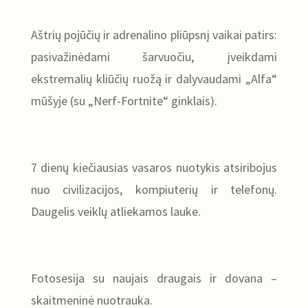
Aštrių pojūčių ir adrenalino pliūpsnį vaikai patirs:
pasivažinėdami šarvuočiu, įveikdami
ekstremalių kliūčių ruožą ir dalyvaudami „Alfa“
mūšyje (su „Nerf-Fortnite“ ginklais).
7 dienų kiečiausias vasaros nuotykis atsiribojus
nuo civilizacijos, kompiuterių ir telefonų.
Daugelis veiklų atliekamos lauke.
Fotosesija su naujais draugais ir dovana –
skaitmeninė nuotrauka.